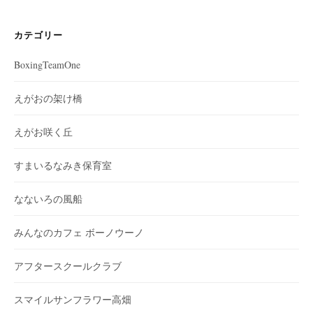
カ
イ
ブ
カテゴリー
BoxingTeamOne
えがおの架け橋
えがお咲く丘
すまいるなみき保育室
なないろの風船
みんなのカフェ ボーノウーノ
アフタースクールクラブ
スマイルサンフラワー高畑