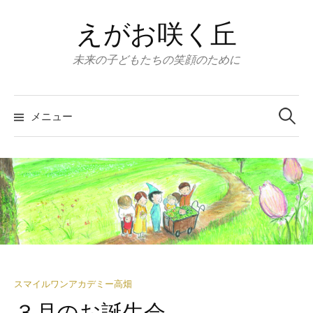
コ
えがお咲く丘
ン
テ
未来の子どもたちの笑顔のために
ン
ツ
検
へ
索:
メニュー
ス
キ
ッ
プ
スマイルワンアカデミー高畑
３月のお誕生会